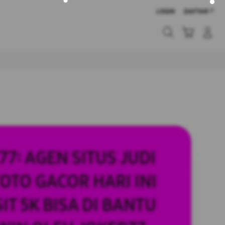
LOGIN
DAFTAR
Cari
Troli
Login/Sign-Up
Cari
77: AGEN SITUS JUDI
TOTO GACOR HARI INI
IT 5K BISA DI BANTU