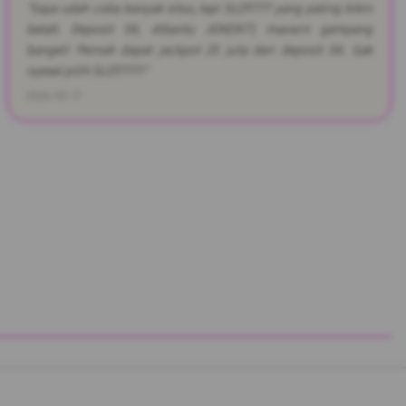
"Saya udah coba banyak situs, tapi SLOT777 yang paling bikin
betah. Deposit 5K, dibantu JOKER77, maxwin gampang
banget! Pernah dapat jackpot 25 juta dari deposit 5K. Gak
nyesel pilih SLOT777!"
2026-03-17