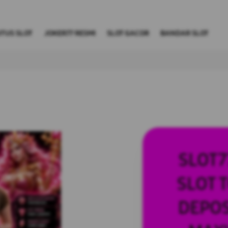
ITUS SLOT
JOKER77 RESMI
SLOT GACOR
BANDAR SLOT
SLOT7
SLOT 
DEPOS