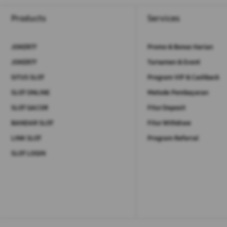
Footer Navigation
Products
Services
JOKER77
Promo & Bonus Harian
JOKER77
Turnamen & Event
SITUS SLOT
Program VIP & Cashback
SLOT ONLINE
Metode Pembayaran
SLOT GACOR
Fitur Deposit
BANDAR SLOT
Fitur Withdraw
LINK SLOT
Program Referral
SLOT LOGIN