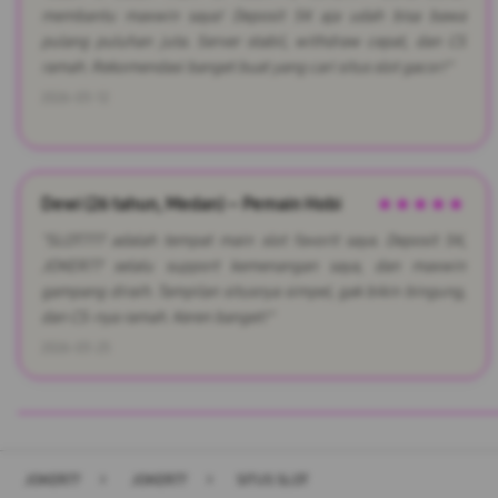
membantu maxwin saya! Deposit 5K aja udah bisa bawa
pulang puluhan juta. Server stabil, withdraw cepat, dan CS
ramah. Rekomendasi banget buat yang cari situs slot gacor!"
2026-03-12
Dewi (26 tahun, Medan) – Pemain Hobi
★★★★★
"SLOT777 adalah tempat main slot favorit saya. Deposit 5K,
JOKER77 selalu support kemenangan saya, dan maxwin
gampang diraih. Tampilan situsnya simpel, gak bikin bingung,
dan CS-nya ramah. Keren banget!"
2026-03-25
JOKER77
>
JOKER77
>
SITUS SLOT