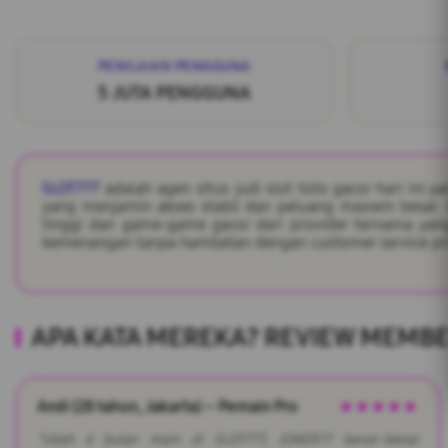
PENILAIAN PENGGUNA
5 JUTA PENGGUNA
SLOT777
adalah agen situs judi slot toto gacor hari i
yang menjamin akses stabil dan peluang maxwin besar
tinggi dan game-game gacor dari provider ternama yang s
kemenangan tanpa hambatan dengan customer service pr
APA KATA MEREKA? REVIEW MEMBE
Andi (28 tahun, Jakarta) – Pemain Pro
★★★★★
"Udah 6 bulan main di SLOT777, JOKER77 benar-benar