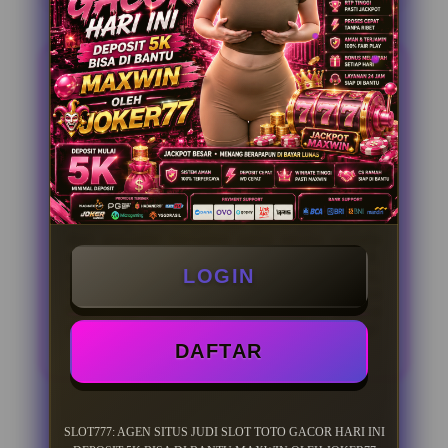
SLOT777
adalah agen situs judi slot toto
gacor hari ini yang mendukung kemenangan
mudah dengan deposit hanya 5K, didukung
langsung oleh JOKER77 sebagai provider
resmi yang menjamin akses stabil dan
peluang maxwin besar. Dengan modal kecil
5K, Anda sudah bisa meraih kemenangan
maksimal tanpa harus menguras kantong,
didukung RTP tinggi dan game-game gacor
dari provider ternama yang selalu update
setiap hari. Proses daftar cepat 3 menit,
LOGIN
deposit 5K via bank, e-wallet, atau pulsa,
lalu main dan raih kemenangan tanpa
hambatan dengan customer service
profesional siap membantu 24 jam nonstop!
DAFTAR
SLOT777: AGEN SITUS JUDI SLOT TOTO GACOR HARI INI