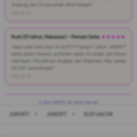
bingung, dan CS-nya ramah. Keren banget!"
2026-03-25
Rudi (35 tahun, Makassar) – Pemain Setia
★★★★★
"Saya udah setia main di SLOT777 hampir 1 tahun. JOKER77
selalu bantu maxwin, withdraw cepat, CS ramah, dan bonus
melimpah. Providernya lengkap, dari Pragmatic Play sampe
PG Soft. Juara banget!"
2026-03-19
© 2026 JOKER77. All rights reserved.
JOKER77
>
JOKER77
>
SLOT GACOR
Buka
Footer Navigation