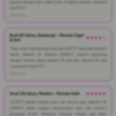
maxwin berkali-kali! Udah 3 kali JP dalam sebulan. Makasih
SLOT777!"
2026-03-22
Budi (45 tahun, Bandung) – Pemain Togel
★★★★☆
& Slot
"Saya udah coba banyak situs, tapi SLOT777 yang paling bikin
betah. Deposit 5K, dibantu JOKER77, maxwin gampang
banget! Pernah dapat jackpot 25 juta dari deposit 5K. Gak
nyesel pilih SLOT777!"
2026-03-17
Dewi (26 tahun, Medan) – Pemain Hobi
★★★★★
"SLOT777 adalah tempat main slot favorit saya. Deposit 5K,
JOKER77 selalu support kemenangan saya, dan maxwin
gampang diraih. Tampilan situsnya simpel, gak bikin