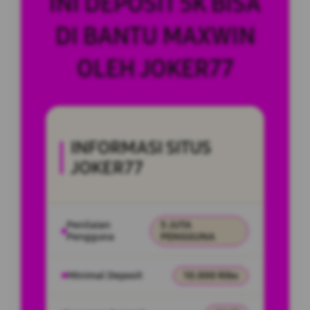
INI DEPOSIT 5K BISA
DI BANTU MAXWIN
OLEH JOKER77
INFORMASI SITUS
JOKER77
Penilaian
5 JUTA
Pengguna
PENGGUNA
Minimal Deposit
10.000 Ribu