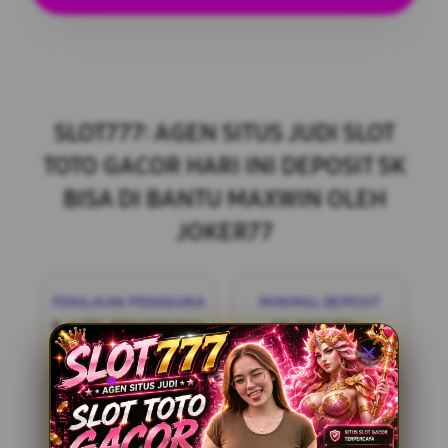
Layer Popup Close
SLOT777: AGEN SITUS JUDI SLOT
TOTO GACOR HARI INI DEPOSIT 5K
BISA DI BANTU MAXWIN OLEH
JOKER77
PENILAIAN PENGGUNA
MINIMAL DEPOSIT
5 JUTA PENGGUNA
10.000 Ribu
MINIMAL WITHDRAW
LAYANAN SUPPORT
50.000 Ribu
24/7