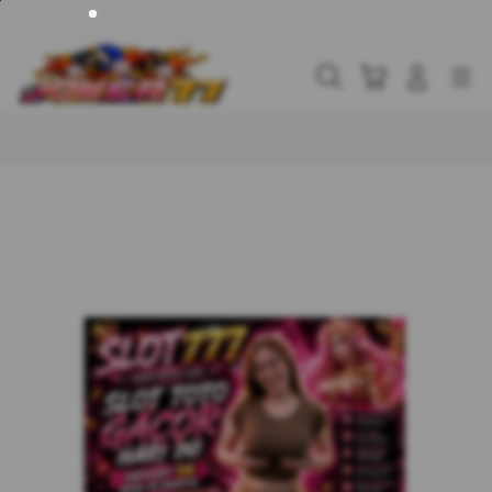
Skip
to
content
Cari
Troli
Login
Navigation
Buka Info Lebih Lanjut