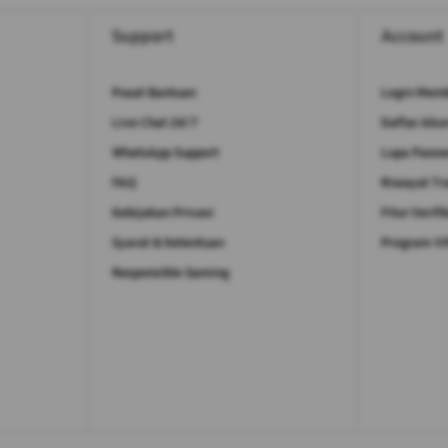
Support
Account
Pusat Bantuan
Login Mem
Live Chat 24/7
Daftar Aku
WhatsApp Support
Lupa Passw
FAQ
Riwayat Tr
Kebijakan Privasi
Fitur Verifi
Syarat & Ketentuan
Program VI
Responsible Gaming