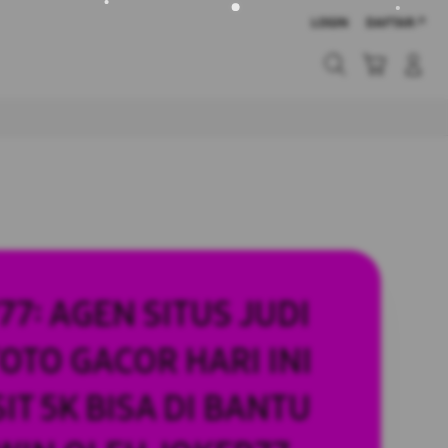
LOGIN
DAFTAR
Cari
Troli
Login/Sign-Up
Cari
77: AGEN SITUS JUDI
TOTO GACOR HARI INI
IT 5K BISA DI BANTU