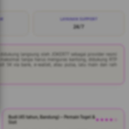
AW
LAYANAN SUPPORT
24/7
 didukung langsung oleh JOKER77 sebagai provider resmi
 maksimal tanpa harus menguras kantong, didukung RTP
it 5K via bank, e-wallet, atau pulsa, lalu main dan raih
Budi (45 tahun, Bandung) – Pemain Togel &
★★★★☆
Slot