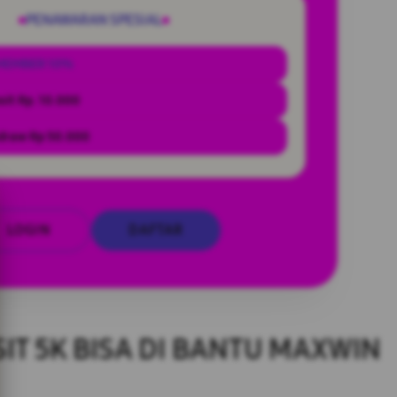
PENAWARAN SPESIAL
MEMBER 10%
it Rp. 10.000
draw Rp 50.000
LOGIN
DAFTAR
SIT 5K BISA DI BANTU MAXWIN