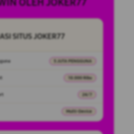
IN OLEH JOKER77
SI SITUS JOKER77
gguna
5 JUTA PENGGUNA
it
10.000 Ribu
rt
24/7
Multi-Device