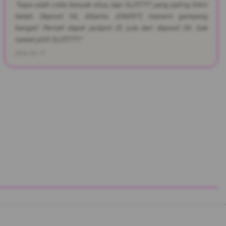
"Saya udah coba banyak situs, tapi SLOT777 yang paling bikin
betah. Deposit 5K, dibantu JOKER77, maxwin gampang
banget! Pernah dapat jackpot 25 juta dari deposit 5K. Gak
nyesel pilih SLOT777!"
2026-03-17