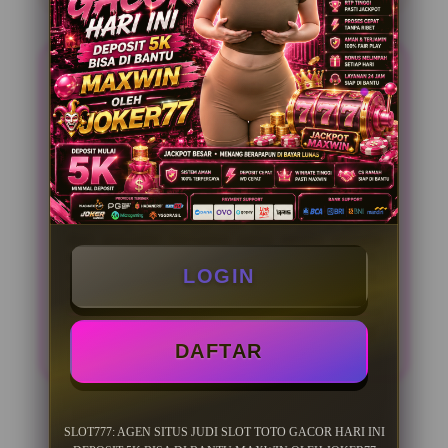
SLOT777
adalah agen situs judi slot toto
gacor hari ini yang mendukung kemenangan
mudah dengan deposit hanya 5K, didukung
langsung oleh JOKER77 sebagai provider
resmi yang menjamin akses stabil dan
peluang maxwin besar. Dengan modal kecil
5K, Anda sudah bisa meraih kemenangan
maksimal tanpa harus menguras kantong,
didukung RTP tinggi dan game-game gacor
dari provider ternama yang selalu update
setiap hari. Proses daftar cepat 3 menit,
LOGIN
deposit 5K via bank, e-wallet, atau pulsa,
lalu main dan raih kemenangan tanpa
hambatan dengan customer service
profesional siap membantu 24 jam nonstop!
DAFTAR
SLOT777: AGEN SITUS JUDI SLOT TOTO GACOR HARI INI