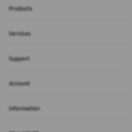
Products
Buka
Services
Buka
Support
Buka
Account
Buka
Information
Buka