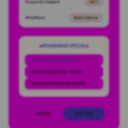
Layanan Support
24/7
Platform
Multi-Device
PENAWARAN SPESIAL
BONUS NEW MEMBER 10%
Minimal Deposit Rp. 10.000
Minimal Withdraw Rp 50.000
LOGIN
DAFTAR