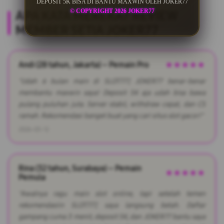
DEPOSIT 5K BISA DI BANTU MAXWIN OLEH JOKER77
© COPYRIGHT 2026 JOKER77
APA KATA MEREKA? REVIEW
MEMBER SETIA JOKER77
Andi (28 tahun, Jakarta) – Pemain Pro
★★★★★
"Udah 6 bulan main di SLOT777, JOKER77 benar-benar
membantu maxwin saya! Deposit 5K aja udah bisa bawa
pulang puluhan juta. Server stabil, withdraw cepat, dan CS
ramah. Rekomendasi banget buat yang cari situs slot gacor!"
2026-03-12
Rina (32 tahun, Surabaya) – Pemain
★★★★★
Pemula
"Awalnya ragu main slot online, tapi setelah temen
rekomendasiin SLOT777, saya langsung betah. Daftar
gampang cuma 3 menit, deposit 5K, dan JOKER77 bantu saya