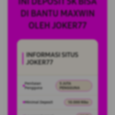
INI DEPOSIT 5K BISA
DI BANTU MAXWIN
OLEH JOKER77
INFORMASI SITUS
JOKER77
Penilaian
5 JUTA
Pengguna
PENGGUNA
Minimal Deposit
10.000 Ribu