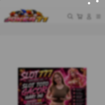
Skip
to
content
Cari
Troli
Login
Navigation
Buka Info Lebih Lanjut