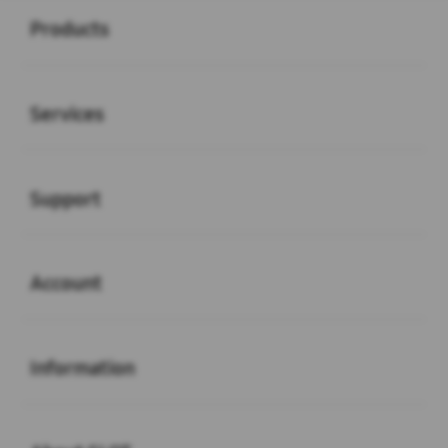
Products
Buka
Services
Buka
Support
Buka
Account
Buka
Information
Buka