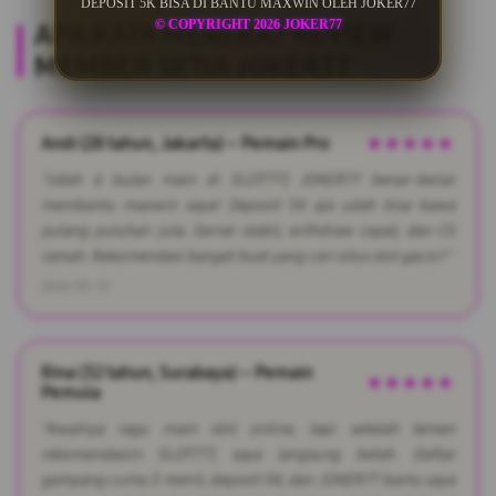
DEPOSIT 5K BISA DI BANTU MAXWIN OLEH JOKER77
© COPYRIGHT 2026 JOKER77
APA KATA MEREKA? REVIEW
MEMBER SETIA JOKER77
Andi (28 tahun, Jakarta) – Pemain Pro
★★★★★
"Udah 6 bulan main di SLOT777, JOKER77 benar-benar
membantu maxwin saya! Deposit 5K aja udah bisa bawa
pulang puluhan juta. Server stabil, withdraw cepat, dan CS
ramah. Rekomendasi banget buat yang cari situs slot gacor!"
2026-03-12
Rina (32 tahun, Surabaya) – Pemain
★★★★★
Pemula
"Awalnya ragu main slot online, tapi setelah temen
rekomendasiin SLOT777, saya langsung betah. Daftar
gampang cuma 3 menit, deposit 5K, dan JOKER77 bantu saya