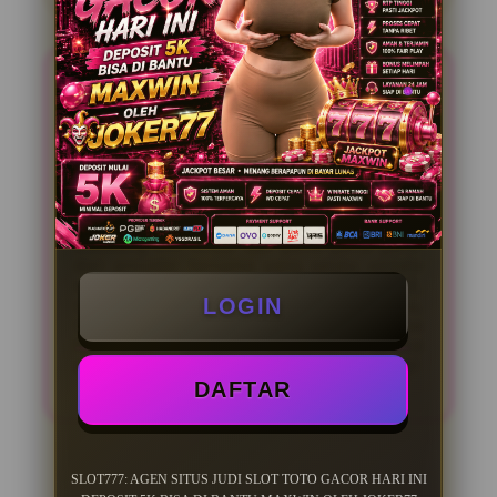
SLOT777
adalah agen situs judi slot toto
gacor hari ini yang mendukung kemenangan
mudah dengan deposit hanya 5K, didukung
langsung oleh JOKER77 sebagai provider
resmi yang menjamin akses stabil dan
peluang maxwin besar. Dengan modal kecil
5K, Anda sudah bisa meraih kemenangan
maksimal tanpa harus menguras kantong,
didukung RTP tinggi dan game-game gacor
dari provider ternama yang selalu update
setiap hari. Proses daftar cepat 3 menit,
LOGIN
deposit 5K via bank, e-wallet, atau pulsa,
lalu main dan raih kemenangan tanpa
hambatan dengan customer service
profesional siap membantu 24 jam nonstop!
DAFTAR
SLOT777: AGEN SITUS JUDI SLOT TOTO GACOR HARI INI