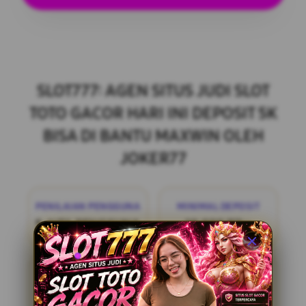
Layer Popup Close
SLOT777: AGEN SITUS JUDI SLOT
TOTO GACOR HARI INI DEPOSIT 5K
BISA DI BANTU MAXWIN OLEH
JOKER77
PENILAIAN PENGGUNA
MINIMAL DEPOSIT
5 JUTA PENGGUNA
10.000 Ribu
MINIMAL WITHDRAW
LAYANAN SUPPORT
50.000 Ribu
24/7