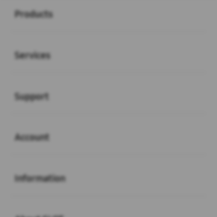
Products
Buka
Services
Buka
Support
Buka
Account
Buka
Information
Buka