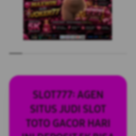
SLOT777: AGEN
SITUS JUDI SLOT
TOTO GACOR HARI