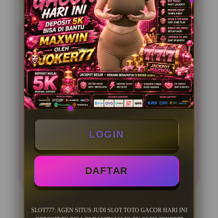
SLOT777
adalah agen situs judi slot toto
gacor hari ini yang mendukung kemenangan
mudah dengan deposit hanya 5K, didukung
langsung oleh JOKER77 sebagai provider
resmi yang menjamin akses stabil dan
peluang maxwin besar. Dengan modal kecil
5K, Anda sudah bisa meraih kemenangan
maksimal tanpa harus menguras kantong,
didukung RTP tinggi dan game-game gacor
dari provider ternama yang selalu update
setiap hari. Proses daftar cepat 3 menit,
LOGIN
deposit 5K via bank, e-wallet, atau pulsa,
lalu main dan raih kemenangan tanpa
hambatan dengan customer service
profesional siap membantu 24 jam nonstop!
DAFTAR
SLOT777: AGEN SITUS JUDI SLOT TOTO GACOR HARI INI