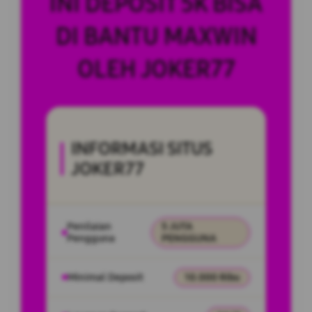
INI DEPOSIT 5K BISA
DI BANTU MAXWIN
OLEH JOKER77
INFORMASI SITUS
JOKER77
Penilaian
5 JUTA
Pengguna
PENGGUNA
Minimal Deposit
10.000 Ribu