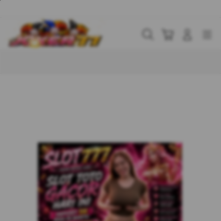
Skip
to
content
Cari
Troli
Login
Navigation
Buka Info Lebih Lanjut