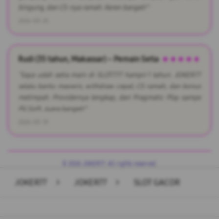
bingung, dan CS-nya ramah. Keren banget!"
2026-03-25
Rudi (35 tahun, Makassar) – Pemain Setia
★★★★★
"Saya udah setia main di SLOT777 hampir 1 tahun. JOKER77
selalu bantu maxwin, withdraw cepat, CS ramah, dan bonus
melimpah. Providernya lengkap, dari Pragmatic Play sampe
PG Soft. Juara banget!"
2026-03-19
© 2026 JOKER77. All rights reserved.
JOKER77
>
JOKER77
>
SLOT GACOR
Buka
Footer Navigation