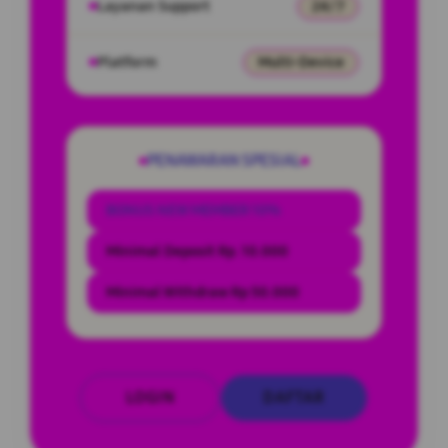
Layanan Support
24/7
Platform
Multi-Device
PENAWARAN SPESIAL
BONUS NEW MEMBER 10%
Minimal Deposit Rp. 10.000
Minimal Withdraw Rp 50.000
LOGIN
DAFTAR