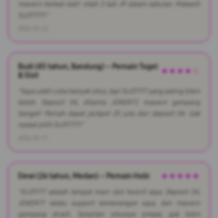
maxwin berkali-kali! Udah 3 kali JP dalam sebulan. Makasih
SLOT777!"
2026-03-22
Budi (45 tahun, Bandung) – Pemain Togel
★★★★☆
& Slot
"Saya udah coba banyak situs, tapi SLOT777 yang paling bikin
betah. Deposit 5K, dibantu JOKER77, maxwin gampang
banget! Pernah dapat jackpot 25 juta dari deposit 5K. Gak
nyesel pilih SLOT777!"
2026-03-17
Dewi (26 tahun, Medan) – Pemain Hobi
★★★★★
"SLOT777 adalah tempat main slot favorit saya. Deposit 5K,
JOKER77 selalu support kemenangan saya, dan maxwin
gampang diraih. Tampilan situsnya simpel, gak bikin