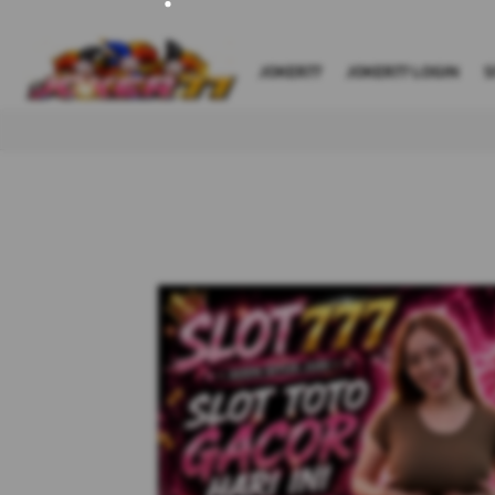
Skip
to
content
JOKER77
JOKER77 LOGIN
S
Buka Info Lebih Lanjut