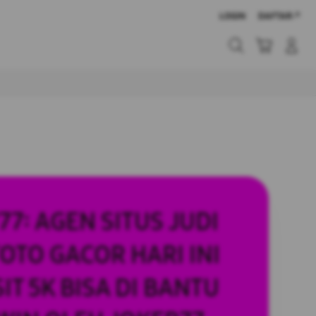
LOGIN
DAFTAR
Cari
Troli
Login/Sign-Up
Cari
77: AGEN SITUS JUDI
TOTO GACOR HARI INI
IT 5K BISA DI BANTU