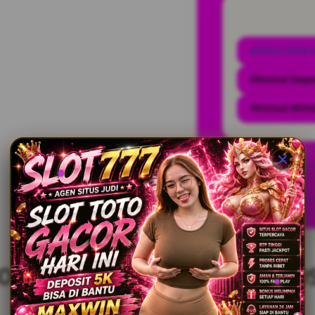
BONUS NEW 
Minimal Depos
Minimal With
LOT TOTO GACOR HARI INI DEPO
OLEH JOKER77