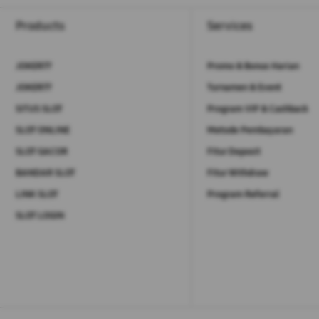
Footer Navigation
Products
Services
JOKER77
Promo & Bonus Harian
JOKER77
Turnamen & Event
SITUS SLOT
Program VIP & Cashback
SLOT ONLINE
Metode Pembayaran
SLOT GACOR
Fitur Deposit
BANDAR SLOT
Fitur Withdraw
LINK SLOT
Program Referral
SLOT LOGIN