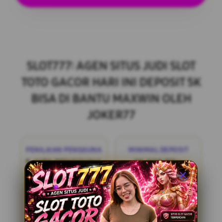
Layer Popup Close
SLOT777: AGEN SITUS JUDI SLOT
TOTO GACOR HARI INI DEPOSIT 5K
BISA DI BANTU MAXWIN OLEH
JOKER77
PENILAIAN PENGGUNA
MINIMAL DEPOSIT
5 JUTA PENGGUNA
10.000 Ribu
MINIMAL WITHDRAW
LAYANAN SUPPORT
50.000 Ribu
24/7