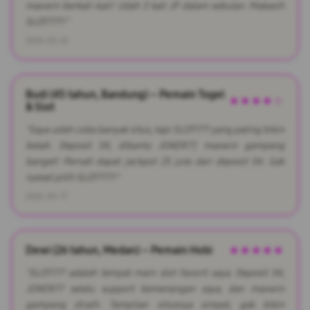
maxwin berkali-kali! Udah 3 kali JP dalam sebulan. Makasih
SLOT777!"
2026-03-22
Budi (45 tahun, Bandung) – Pemain Togel
★★★★☆
& Slot
"Saya udah coba banyak situs, tapi SLOT777 yang paling bikin
betah. Deposit 5K, dibantu JOKER77, maxwin gampang
banget! Pernah dapat jackpot 25 juta dari deposit 5K. Gak
nyesel pilih SLOT777!"
2026-03-17
Dewi (26 tahun, Medan) – Pemain Hobi
★★★★★
"SLOT777 adalah tempat main slot favorit saya. Deposit 5K,
JOKER77 selalu support kemenangan saya, dan maxwin
gampang diraih. Tampilan situsnya simpel, gak bikin