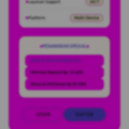
Layanan Support
24/7
Platform
Multi-Device
PENAWARAN SPESIAL
BONUS NEW MEMBER 10%
Minimal Deposit Rp. 10.000
Minimal Withdraw Rp 50.000
LOGIN
DAFTAR