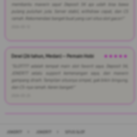
membantu maxwin saya! Deposit 5K aja udah bisa bawa
pulang puluhan juta. Server stabil, withdraw cepat, dan CS
ramah. Rekomendasi banget buat yang cari situs slot gacor!"
2026-03-12
Dewi (26 tahun, Medan) – Pemain Hobi
★★★★★
"SLOT777 adalah tempat main slot favorit saya. Deposit 5K,
JOKER77 selalu support kemenangan saya, dan maxwin
gampang diraih. Tampilan situsnya simpel, gak bikin bingung,
dan CS-nya ramah. Keren banget!"
2026-03-25
JOKER77
>
JOKER77
>
SITUS SLOT