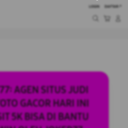
LOGIN
DAFTAR
Cari
Troli
Login/Sign-Up
Cari
77: AGEN SITUS JUDI
TOTO GACOR HARI INI
IT 5K BISA DI BANTU