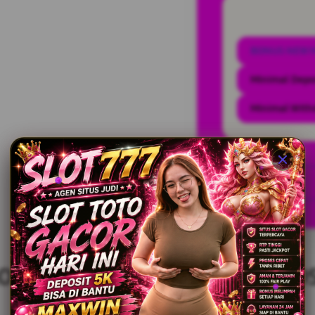
BONUS NEW 
Minimal Depos
Minimal With
LOT TOTO GACOR HARI INI DEPO
OLEH JOKER77