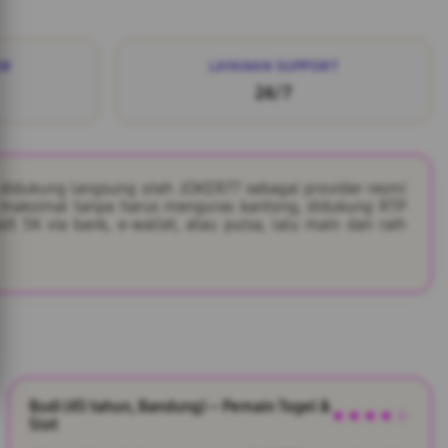
AW
LAYANAN SUPPORT
24/7
 didukung langsung oleh JOKER77 sebagai provider resmi
 maksimal tanpa harus menguras kantong, didukung RTP
it 5K via bank, e-wallet, atau pulsa, lalu main dan raih
Budi (45 tahun, Bandung) – Pemain Togel &
★★★★☆
Slot