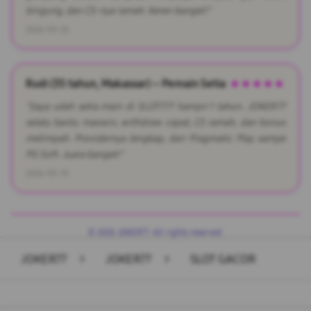
bingung, dan CS-nya ramah. Keren banget!"
2026-03-25
Rudi (35 tahun, Makassar) – Pemain Setia
★★★★★
"Saya udah setia main di SLOT777 hampir 1 tahun. JOKER77
selalu bantu maxwin, withdraw cepat, CS ramah, dan bonus
melimpah. Providernya lengkap, dari Pragmatic Play sampe
PG Soft. Juara banget!"
2026-03-19
© 2026 JOKER77. All rights reserved.
JOKER77
>
JOKER77
>
SLOT GACOR
Buka
Footer Navigation